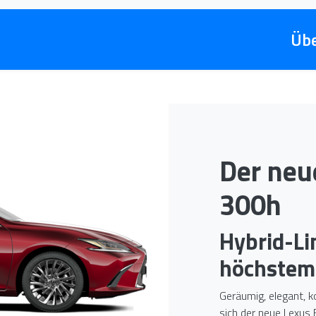
Übe
Der neu
300h
Hybrid-Li
höchstem
Geräumig, elegant, 
sich der neue Lexus