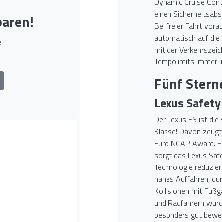
Dynamic Cruise Cont
einen Sicherheitsab
baren!
Bei freier Fahrt vor
automatisch auf die
e
mit der Verkehrszei
Tempolimits immer im
Fünf Sterne
Lexus Safety
Der Lexus ES ist di
Klasse! Davon zeugt
Euro NCAP Award. Fü
sorgt das Lexus Sa
Technologie reduzier
nahes Auffahren, du
Kollisionen mit Fuß
und Radfahrern wur
besonders gut bewer