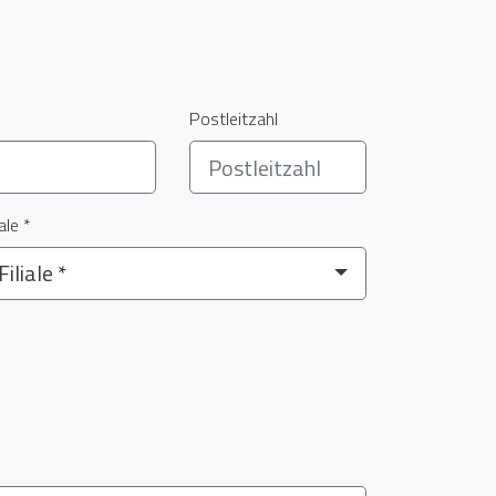
Postleitzahl
iale *
Filiale *