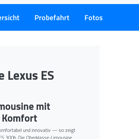
rsicht
Probefahrt
Fotos
e Lexus ES
mousine mit
 Komfort
komfortabel und innovativ — so zeigt
 ES 300h. Die Oberklasse-Limousine