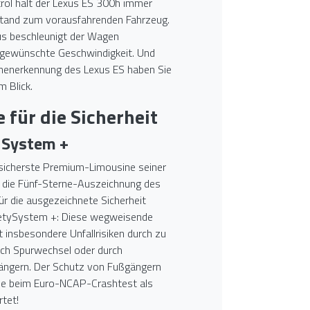
rol hält der Lexus ES 300h immer
stand zum vorausfahrenden Fahrzeug.
aus beschleunigt der Wagen
 gewünschte Geschwindigkeit. Und
chenerkennung des Lexus ES haben Sie
 Blick.
 für die Sicherheit
 System +
e sicherste Premium-Limousine seiner
 die Fünf-Sterne-Auszeichnung des
r die ausgezeichnete Sicherheit
fetySystem +: Diese wegweisende
t insbesondere Unfallrisiken durch zu
rch Spurwechsel oder durch
gängern. Der Schutz von Fußgängern
de beim Euro-NCAP-Crashtest als
tet!