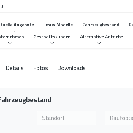
kt
tuelle Angebote
Lexus Modelle
Fahrzeugbestand
F
nternehmen
Geschäftskunden
Alternative Antriebe
Details
Fotos
Downloads
 Fahrzeugbestand
Standort wählen
Kaufoption wä
Standort
Kaufopti