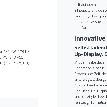
fällt auf durch ihre a
Silhouette und den 
Fahrzeugschwerpunkt.
Platz für Passagier
Komfort.
Innovative
Selbstladend
tor 131 kW (178 PS) und
Up-Display, 
0 kW (218 PS):
Mit dem selbstladend
LTP) 120 g/km, CO
-
2
Generation sind Sie 
Prozent der Zeit elek
unterwegs. Dabei gen
Ansprechverhalten e
Das Head-Up-Display
und bietet gleichzeit
Fahrzeuginformation